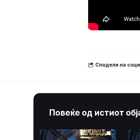
Сподели на соц
Повеќе од истиот об