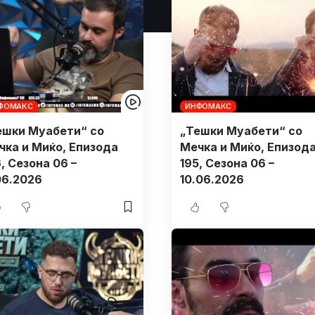
ФОМАКС
ИНФОМАКС
ешки Муабети“ со
„Тешки Муабети“ со
чка и Миќо, Eпизода
Мечка и Миќо, Eпизод
, Сезона 06 –
195, Сезона 06 –
06.2026
10.06.2026