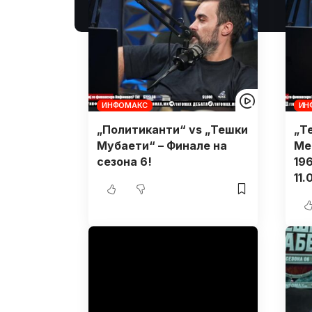
ИНФОМАКС
ИН
„Политиканти“ vs „Тешки
„Т
Мубаети“ – Финале на
Ме
сезона 6!
196
11.