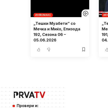
ИНФОМАКС
ИН
„Тешки Муабети“ со
„Т
Мечка и Миќо, Eпизода
Ме
192, Сезона 06 –
191
05.06.2026
04
Провери и: