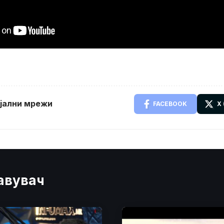
ијални мрежи
FACEBOOK
X
јавувач