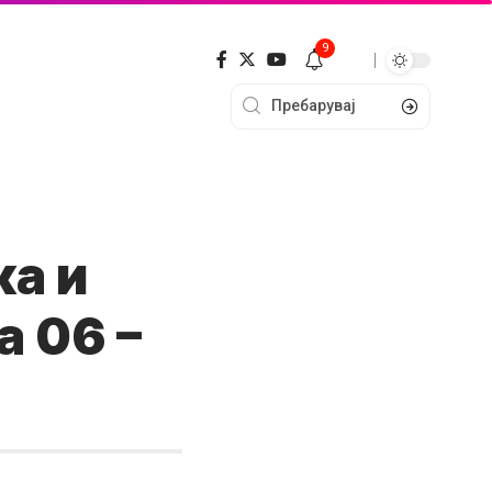
9
ка и
а 06 –