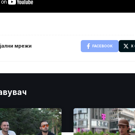
ијални мрежи
FACEBOOK
X
јавувач