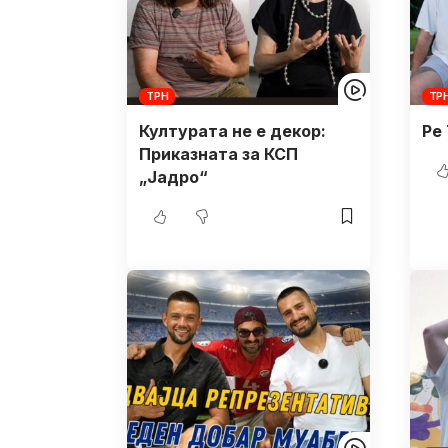
ТРН
ТР
Културата не е декор:
Ре
Приказната за КСП
„Јадро“