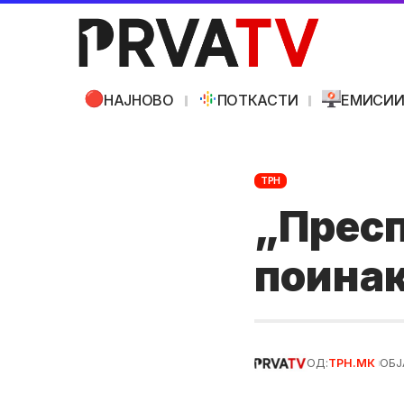
НАЈНОВО
ПОТКАСТИ
ЕМИСИ
ТРН
„Пресп
поинак
ОД:
ТРН.МК
ОБЈ