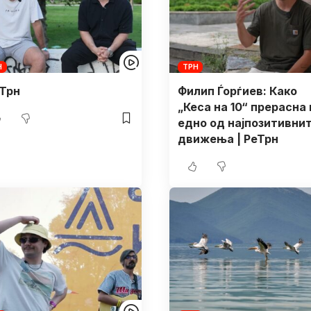
Н
ТРН
 Трн
Филип Ѓорѓиев: Како
„Кеса на 10“ прерасна 
едно од најпозитивни
движења | РеТрн