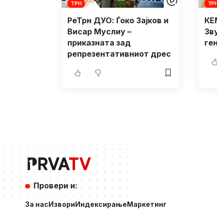
ТРН
ТР
РеТрн ДУО: Ѓоко Зајков и
КЕ
Висар Муслиу –
Зв
приказната зад
ге
репрезентативниот дрес
Провери и:
За нас
Извори
Индексирање
Маркетинг