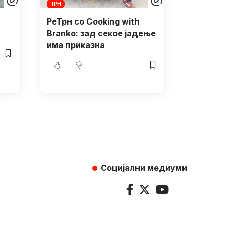
ТРН
РеТрн со Cooking with
Branko: зад секое јадење
има приказна
Социјални медиуми