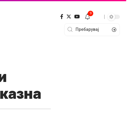
9
и
иказна