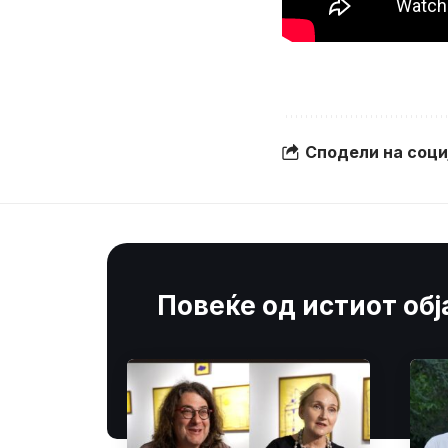
Сподели на соц
Повеќе од истиот об