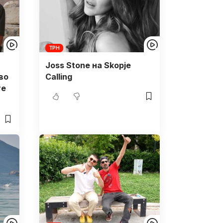
ТРН
Joss Stone на Skopje
во
Calling
те