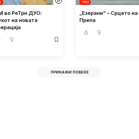
Н
ТРН
М во РеТрн ДУО:
„Езерани“ – Срцето на
укот на новата
Препа
нерација
ПРИКАЖИ ПОВЕЌЕ