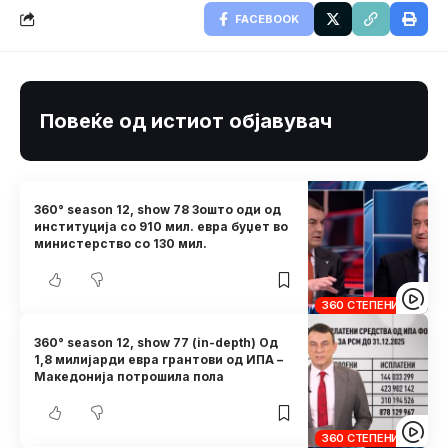
FACEBOOK
Повеќе од истиот објавувач
360° season 12, show 78 Зошто оди од
институција со 910 мил. евра буџет во
министерство со 130 мил.
360 СТЕПЕНИ
360° season 12, show 77 (in-depth) Од
1,8 милијарди евра грантови од ИПА –
Македонија потрошила пола
360 СТЕПЕНИ