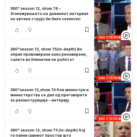
360° season 12, show 76 –
Зголемувањето на дневниот интервал
на евтина струја би било сезонско
360 СТЕПЕНИ
360°season 12, show 75(in-depth) Во
април промовирани како реновирани,
салите во Клинички не работат
360 СТЕПЕНИ
360°season 12,show 74 Кои министри и
министерства се дел од преговорите
за реконструкција – интервју
360 СТЕПЕНИ
360° season 12, show 73 (in-depth) Кој
го полни јавниот простор што