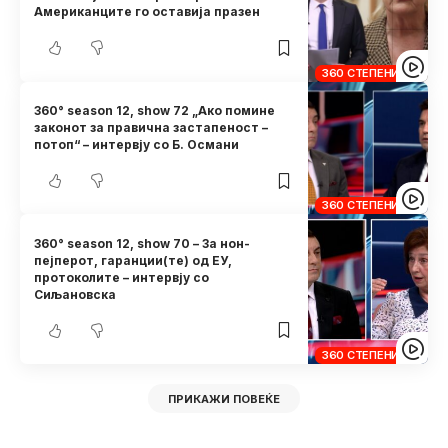
Американците го оставија празен
360 СТЕПЕНИ
360° season 12, show 72 „Ако помине
законот за правична застапеност –
потоп“ – интервју со Б. Османи
360 СТЕПЕНИ
360° season 12, show 70 – За нон-
пејперот, гаранции(те) од ЕУ,
протоколите – интервју со
Сиљановска
360 СТЕПЕНИ
ПРИКАЖИ ПОВЕЌЕ