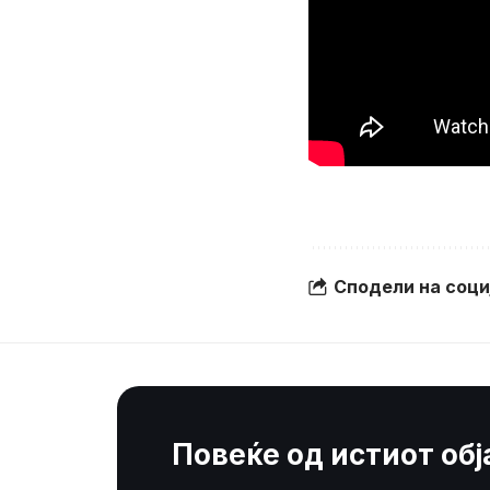
Сподели на соц
Повеќе од истиот об