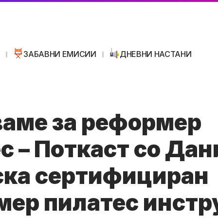
И
ЗАБАВНИ ЕМИСИИ
ДНЕВНИ НАСТАНИ
аме за реформер
с – Поткаст со Да
ска сертифициран
ер пилатес инстр