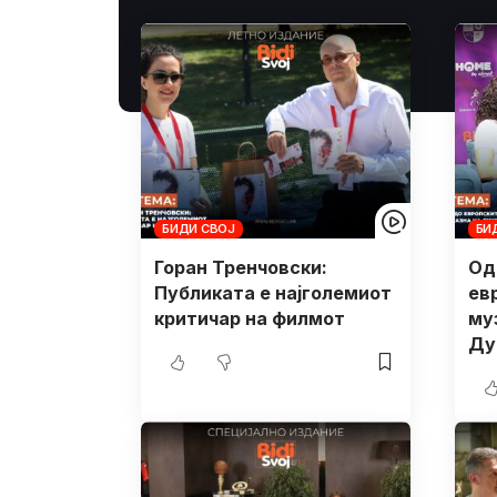
БИДИ СВОЈ
БИ
Горан Тренчовски:
Од
Публиката е најголемиот
ев
критичар на филмот
му
Ду