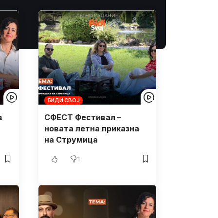
БИДИ СВОЈ
в
СФЕСТ Фестивал –
новата летна приказна
на Струмица
1