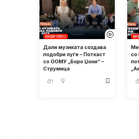
БИДИ СВОЈ
БИ
Дали музиката создава
Ми
подобри луѓе – Поткаст
со
со ООМУ „Боро Џони“ –
по
Струмица
„А
1