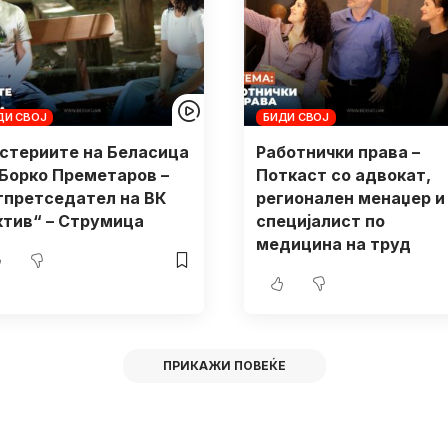
ДИ СВОЈ
БИДИ СВОЈ
стериите на Беласица
Работнички права –
 Борко Преметаров –
Поткаст со адвокат,
тпретседател на ВК
регионален менаџер и
ктив“ – Струмица
специјалист по
медицина на труд
ПРИКАЖИ ПОВЕЌЕ