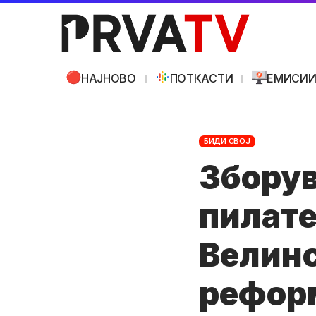
НАЈНОВО
ПОТКАСТИ
ЕМИСИ
БИДИ СВОЈ
Зборув
пилате
Велин
реформ