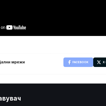
ијални мрежи
FACEBOOK
X
јавувач