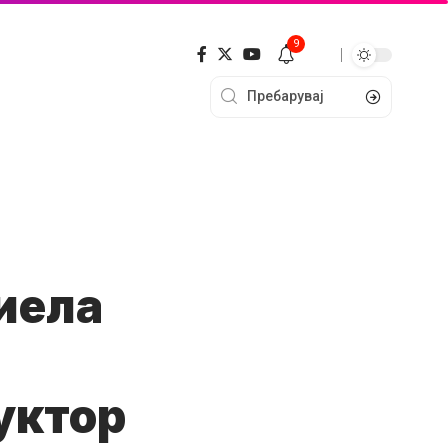
9
ниела
уктор