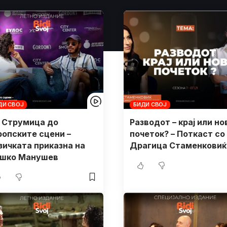
ДИ СВОЈ
БИДИ СВОЈ
 Струмица до
Разводот – крај или но
ропските сцени –
почеток? – Поткаст со
зичката приказна на
Драгица Стаменковиќ
шко Манушев