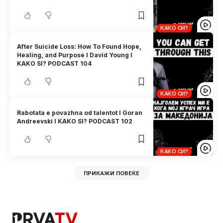
КАКО СИ?
After Suicide Loss: How To Found Hope,
Healing, and Purpose I David Young I
KAKO SI? PODCAST 104
КАКО СИ?
Rabotata e povazhna od talentot I Goran
Andreevski I KAKO SI? PODCAST 102
КАКО СИ?
ПРИКАЖИ ПОВЕЌЕ