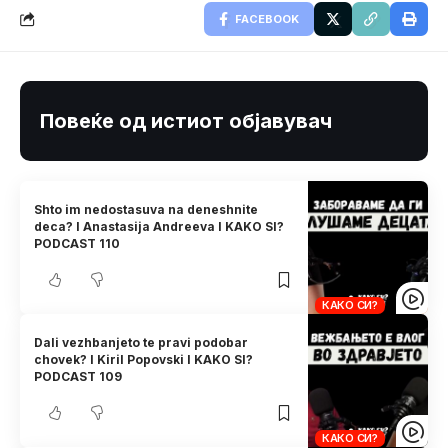
FACEBOOK
Повеќе од истиот објавувач
Shto im nedostasuva na deneshnite
deca? I Anastasija Andreeva I KAKO SI?
PODCAST 110
КАКО СИ?
Dali vezhbanjeto te pravi podobar
chovek? I Kiril Popovski I KAKO SI?
PODCAST 109
КАКО СИ?