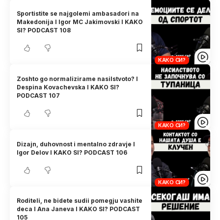
Sportistite se najgolemi ambasadori na
Makedonija I Igor MC Jakimovski I KAKO
SI? PODCAST 108
КАКО СИ?
Zoshto go normalizirame nasilstvoto? I
Despina Kovachevska I KAKO SI?
PODCAST 107
КАКО СИ?
Dizajn, duhovnost i mentalno zdravje I
Igor Delov I KAKO SI? PODCAST 106
КАКО СИ?
Roditeli, ne bidete sudii pomegju vashite
deca I Ana Janeva I KAKO SI? PODCAST
105