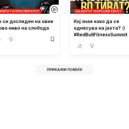
ЈКЕРОТ И КРОСФИТЕРОТ
БАЈКЕРОТ И КРОСФИТЕРОТ
о си доследен на овие
Кој знае како да се
ново ниво на слобода
однесува на јахта? :)
#RedBullFitnessSummit
ПРИКАЖИ ПОВЕЌЕ