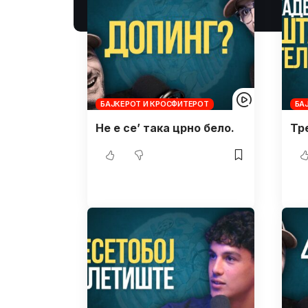
БАЈКЕРОТ И КРОСФИТЕРОТ
БА
Не е се’ така црно бело.
Тр