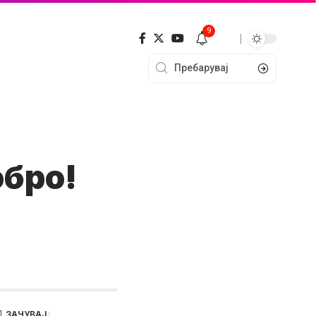
9
обро!