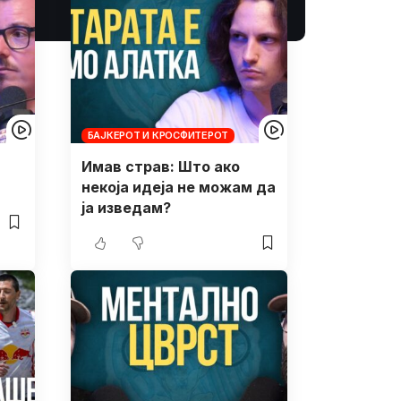
БАЈКЕРОТ И КРОСФИТЕРОТ
Имав страв: Што ако
некоја идеја не можам да
ја изведам?