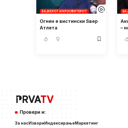
БАЈКЕРОТ И КРОСФИТЕРОТ
БА
Огнен е вистински Ѕвер
Ак
Атлета
– 
Провери и:
За нас
Извори
Индексирање
Маркетинг