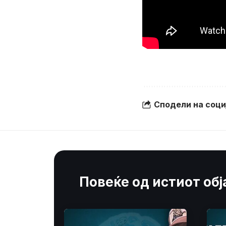
Сподели на соц
Повеќе од истиот об