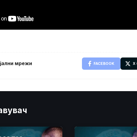
ијални мрежи
FACEBOOK
X
јавувач