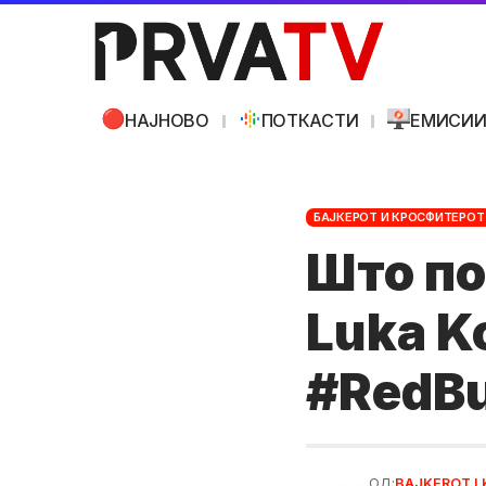
НАЈНОВО
ПОТКАСТИ
ЕМИСИ
БАЈКЕРОТ И КРОСФИТЕРОТ
Што по
Luka K
#RedBu
ОД:
BAJKEROT I