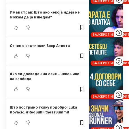
БАЈКЕРОТ И КРОСФИ
Имав страв: Што ако некоја идеја не
можам да ја изведам?
БАЈКЕРОТ И КРОСФИ
Огнен е вистински Ѕвер Атлета
БАЈКЕРОТ И КРОСФИ
Ако си доследен на овие – ново ниво
на слобода
БАЈКЕРОТ И КРОСФИ
Што пострмно толку подобро! Luka
Kovačič. #RedBullFitnessSummit