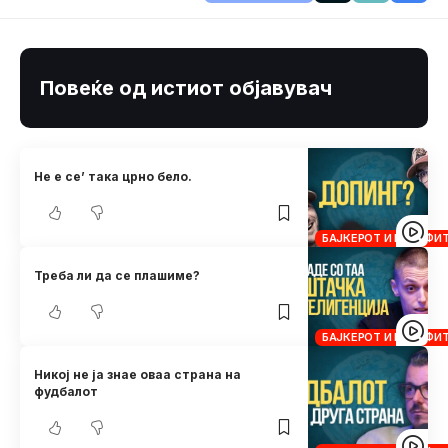
Повеќе од истиот објавувач
Не е се’ така црно бело.
БАЈКЕРОТ И КРОСФИ
Треба ли да се плашиме?
БАЈКЕРОТ И КРОСФИ
Никој не ја знае оваа страна на
фудбалот