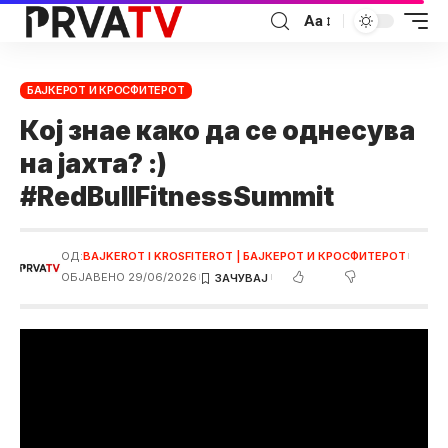
Аа
БАЈКЕРОТ И КРОСФИТЕРОТ
Кој знае како да се однесува
на јахта? :)
#RedBullFitnessSummit
ОД:
BAJKEROT I KROSFITEROT | БАЈКЕРОТ И КРОСФИТЕРОТ
ОБЈАВЕНО 29/06/2026