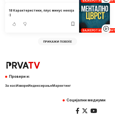
БАЈКЕРОТ И КРОСФИ
18 Карактеристики, плус минус некоја
:)
БАЈКЕРОТ И КРОСФИ
ПРИКАЖИ ПОВЕЌЕ
Провери и:
За нас
Извори
Индексирање
Маркетинг
Социјални медиуми