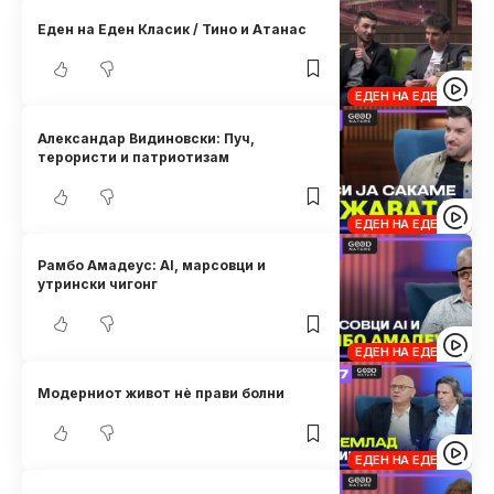
Еден на Еден Класик / Тино и Атанас
ЕДЕН НА ЕДЕН
Александар Видиновски: Пуч,
терористи и патриотизам
ЕДЕН НА ЕДЕН
Рамбо Амадеус: AI, марсовци и
утрински чигонг
ЕДЕН НА ЕДЕН
Модерниот живот нè прави болни
ЕДЕН НА ЕДЕН