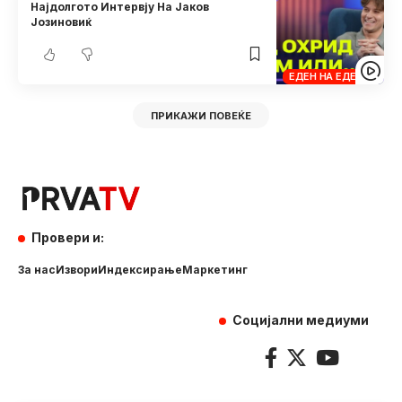
Најдолгото Интервју На Јаков
Јозиновиќ
ЕДЕН НА ЕДЕН
ПРИКАЖИ ПОВЕЌЕ
Провери и:
За нас
Извори
Индексирање
Маркетинг
Социјални медиуми