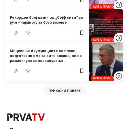
АЛФА ПРИЛОЗИ
Рекорден број казни од „Сејф сити“ во
јули – најмногу за брзо возење
АЛФА ПРИЛОЗИ
Мицкоски: Акумулациите се полни,
подготвени сме за сите ризици, не се
размсилува за поскапување
АЛФА ПРИЛОЗИ
ПРИКАЖИ ПОВЕЌЕ