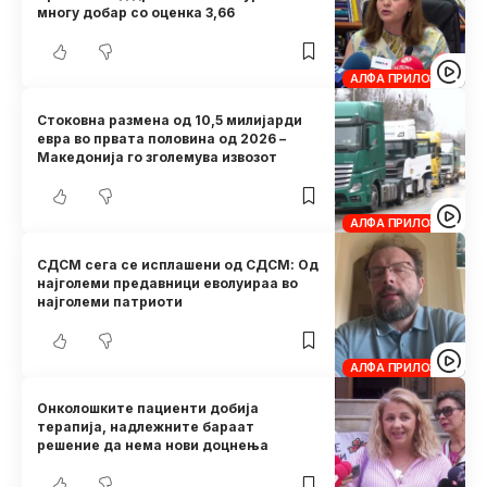
многу добар со оценка 3,66
АЛФА ПРИЛОЗИ
Стоковна размена од 10,5 милијарди
евра во првата половина од 2026 –
Македонија го зголемува извозот
АЛФА ПРИЛОЗИ
СДСМ сега се исплашени од СДСМ: Од
најголеми предавници еволуираа во
најголеми патриоти
АЛФА ПРИЛОЗИ
Онколошките пациенти добија
терапија, надлежните бараат
решение да нема нови доцнења