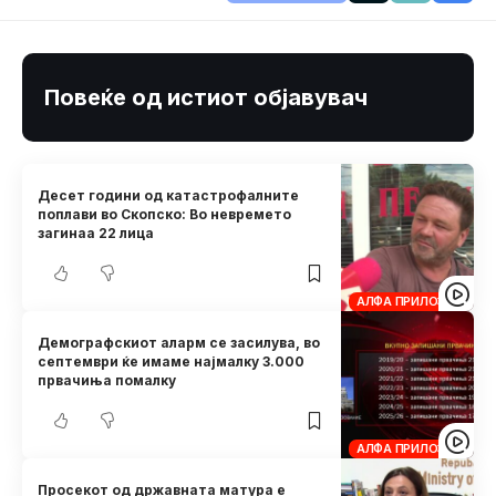
Повеќе од истиот објавувач
Десет години од катастрофалните
поплави во Скопско: Во невремето
загинаа 22 лица
АЛФА ПРИЛОЗИ
Демографскиот аларм се засилува, во
септември ќе имаме најмалку 3.000
првачиња помалку
АЛФА ПРИЛОЗИ
Просекот од државната матура е