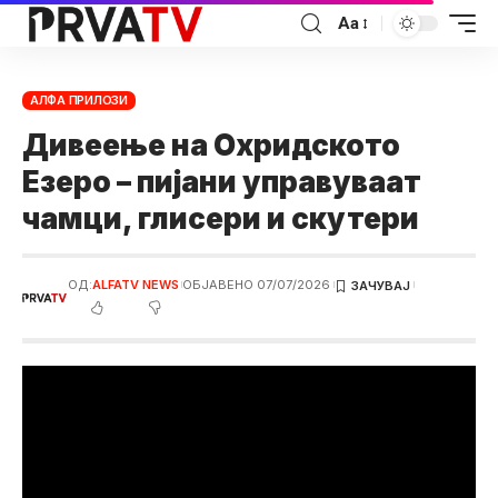
Аа
АЛФА ПРИЛОЗИ
Дивеење на Охридското
Езеро – пијани управуваат
чамци, глисери и скутери
ОД:
ALFATV NEWS
ОБЈАВЕНО 07/07/2026