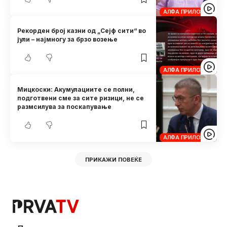
АЛФА ПРИЛОЗИ
Рекорден број казни од „Сејф сити“ во
јули – најмногу за брзо возење
АЛФА ПРИЛОЗИ
Мицкоски: Акумулациите се полни,
подготвени сме за сите ризици, не се
размсилува за поскапување
АЛФА ПРИЛОЗИ
ПРИКАЖИ ПОВЕЌЕ