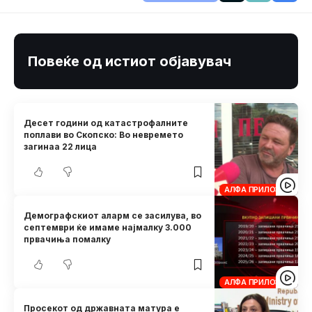
Повеќе од истиот објавувач
Десет години од катастрофалните
поплави во Скопско: Во невремето
загинаа 22 лица
АЛФА ПРИЛОЗИ
Демографскиот аларм се засилува, во
септември ќе имаме најмалку 3.000
првачиња помалку
АЛФА ПРИЛОЗИ
Просекот од државната матура е