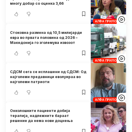
многу добар со оценка 3,66
АЛФА ПРИЛОЗИ
Стоковна размена од 10,5 милијарди
евра во првата половина од 2026 –
Македонија го зголемува извозот
АЛФА ПРИЛОЗИ
СДСМ сега се исплашени од СДСМ: Од
најголеми предавници еволуираа во
најголеми патриоти
АЛФА ПРИЛОЗИ
Онколошките пациенти добија
терапија, надлежните бараат
решение да нема нови доцнења