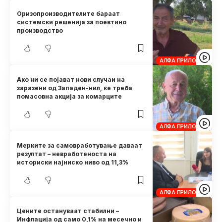
Оризопроизводителите бараат
системски решенија за поевтино
производство
АЛФА ПРИЛОЗИ
Ако ни се појават нови случаи на
заразени од Западен-нил, ќе треба
помасовна акција за комарците
АЛФА ПРИЛОЗИ
Мерките за самовработување даваат
резултат – невработеноста на
историски најниско ниво од 11,3%
АЛФА ПРИЛОЗИ
Цените остануваат стабилни –
Инфлација од само 0,1% на месечно и