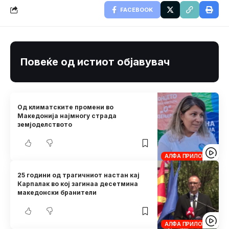
FACEBOOK
Повеќе од истиот објавувач
Од климатските промени во
Македонија најмногу страда
земјоделството
АЛФА ПРИЛОЗИ
25 години од трагичниот настан кај
Карпалак во кој загинаа десетмина
македонски бранители
АЛФА ПРИЛОЗИ