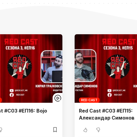
RED CAST
t #С03 #ЕП16: Војо
Red Cast #С03 #ЕП15:
Александар Симонов