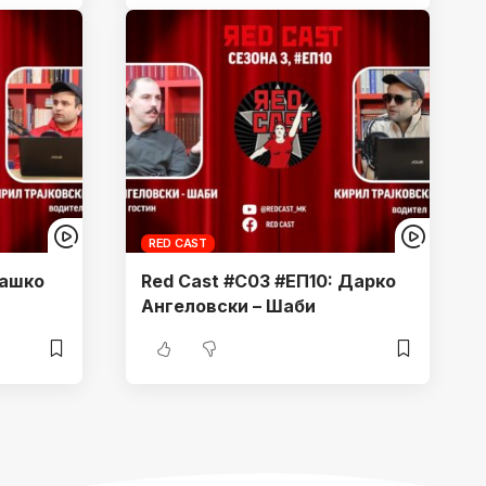
RED CAST
Сашко
Red Cast #С03 #ЕП10: Дарко
Ангеловски – Шаби