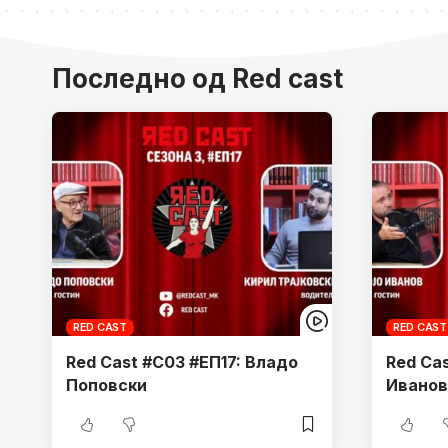
Последно од Red cast
RED CAST
RED CAST
Red Cast #С03 #ЕП17: Владо
Red Cas
Поповски
Иванов