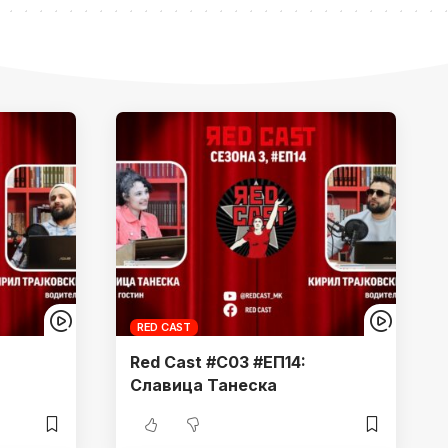
RED CAST
Red Cast #С03 #ЕП14:
Славица Танеска