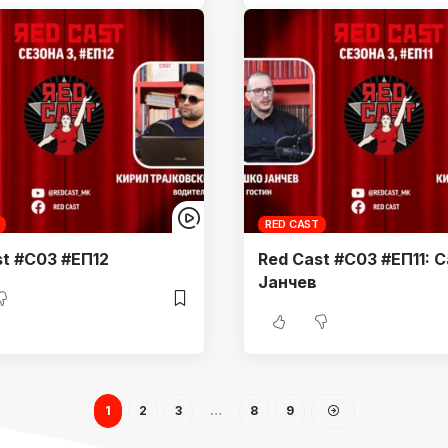
RED CAST
st #С03 #ЕП12
Red Cast #С03 #ЕП11: 
Јанчев
1
2
3
…
8
9