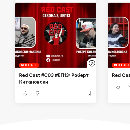
RED CAST
RED CAST
Red Cast #С03 #ЕП13: Роберт
Red Ca
Китановски