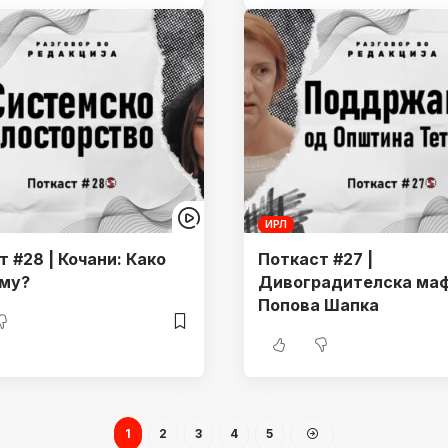
ИРЛ
 #28 | Кочани: Како
Поткаст #27 |
му?
Дивоградителска маф
Попова Шапка
1
2
3
4
5