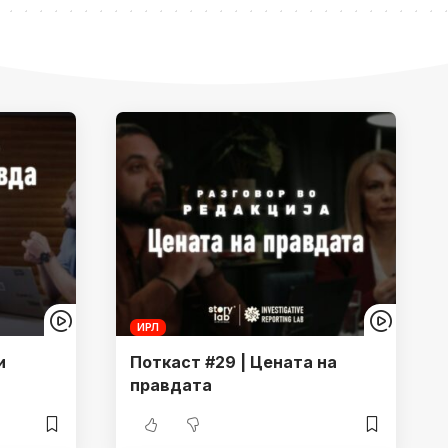
ИРЛ
и
Поткаст #29 | Цената на
правдата