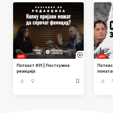
ИРЛ
ИРЛ
Поткаст #31 | Постхумна
Поткаст
реакција
поната