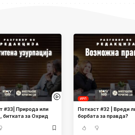
ИРЛ
т #33| Природа или
Поткаст #32 | Вреди л
, битката за Охрид
борбата за правда?