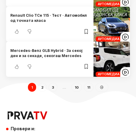
АУТОМЕДИА
Renault Clio TCe 115 · Тест · Автомобил
од точната класа
АУТОМЕДИА
Mercedes-Benz GLB Hybrid · За секој
ден и за секаде, секогаш Mercedes
АУТОМЕДИА
1
2
3
…
10
11
Провери и: