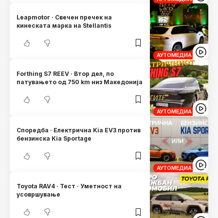
Leapmotor · Свечен пречек нa
кинеската марка на Stellantis
АУТОМЕДИА
Forthing S7 REEV · Втор дел, по
патувањето од 750 km низ Македонија
АУТОМЕДИА
Споредба · Електрична Kia EV3 против
бензинска Kia Sportage
АУТОМЕДИА
Toyota RAV4 · Тест · Уметност на
усовршување