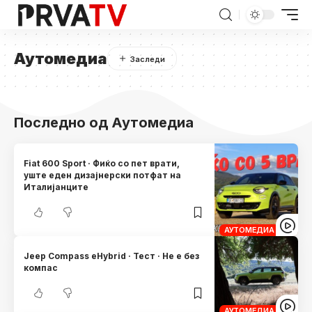
Аутомедиа
Последно од Аутомедиа
Fiat 600 Sport · Фиќо со пет врати,
уште еден дизајнерски потфат на
Италијанците
АУТОМЕДИА
Jeep Compass eHybrid · Тест · Не е без
компас
АУТОМЕДИА