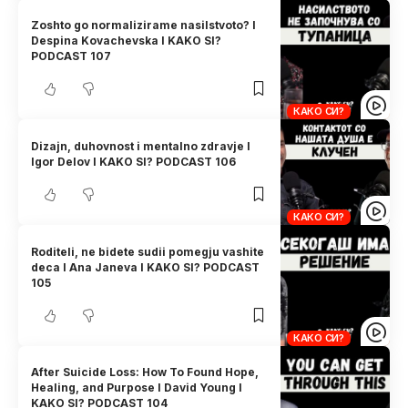
Zoshto go normalizirame nasilstvoto? I
Despina Kovachevska I KAKO SI?
PODCAST 107
КАКО СИ?
Dizajn, duhovnost i mentalno zdravje I
Igor Delov I KAKO SI? PODCAST 106
КАКО СИ?
Roditeli, ne bidete sudii pomegju vashite
deca I Ana Janeva I KAKO SI? PODCAST
105
КАКО СИ?
After Suicide Loss: How To Found Hope,
Healing, and Purpose I David Young I
KAKO SI? PODCAST 104