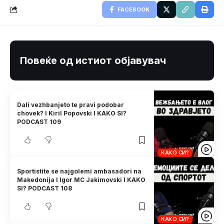
FACEBOOK
Повеќе од истиот објавувач
Dali vezhbanjeto te pravi podobar
chovek? I Kiril Popovski I KAKO SI?
PODCAST 109
КАКО СИ?
Sportistite se najgolemi ambasadori na
Makedonija I Igor MC Jakimovski I KAKO
SI? PODCAST 108
КАКО СИ?