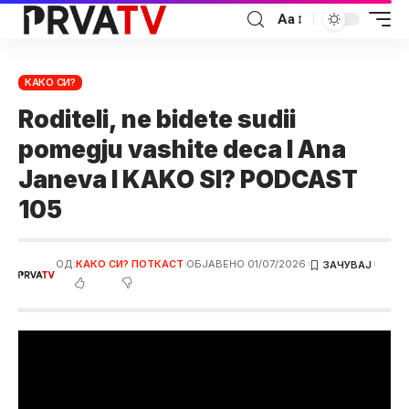
Аа
КАКО СИ?
Roditeli, ne bidete sudii
pomegju vashite deca I Ana
Janeva I KAKO SI? PODCAST
105
ОД:
КАКО СИ? ПОТКАСТ
ОБЈАВЕНО 01/07/2026