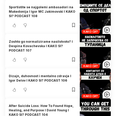
Sportistite se najgolemi ambasadori na
Makedonija I Igor MC Jakimovski I KAKO
SI? PODCAST 108
КАКО СИ?
Zoshto go normalizirame nasilstvoto? I
Despina Kovachevska I KAKO SI?
PODCAST 107
КАКО СИ?
Dizajn, duhovnost i mentalno zdravje I
Igor Delov I KAKO SI? PODCAST 106
КАКО СИ?
After Suicide Loss: How To Found Hope,
Healing, and Purpose I David Young I
KAKO SI? PODCAST 104