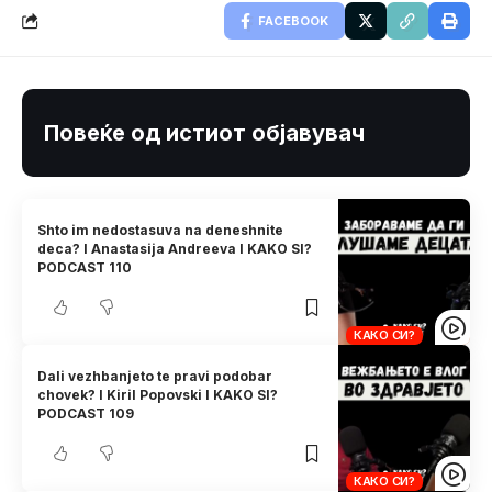
FACEBOOK
Повеќе од истиот објавувач
Shto im nedostasuva na deneshnite
deca? I Anastasija Andreeva I KAKO SI?
PODCAST 110
КАКО СИ?
Dali vezhbanjeto te pravi podobar
chovek? I Kiril Popovski I KAKO SI?
PODCAST 109
КАКО СИ?