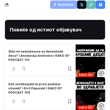
FACEBOOK
Повеќе од истиот објавувач
Shto im nedostasuva na deneshnite
deca? I Anastasija Andreeva I KAKO SI?
PODCAST 110
КАКО СИ?
Dali vezhbanjeto te pravi podobar
chovek? I Kiril Popovski I KAKO SI?
PODCAST 109
КАКО СИ?