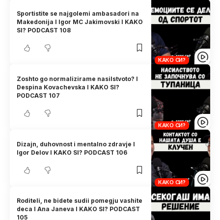
Sportistite se najgolemi ambasadori na
Makedonija I Igor MC Jakimovski I KAKO
SI? PODCAST 108
КАКО СИ?
Zoshto go normalizirame nasilstvoto? I
Despina Kovachevska I KAKO SI?
PODCAST 107
КАКО СИ?
Dizajn, duhovnost i mentalno zdravje I
Igor Delov I KAKO SI? PODCAST 106
КАКО СИ?
Roditeli, ne bidete sudii pomegju vashite
deca I Ana Janeva I KAKO SI? PODCAST
105