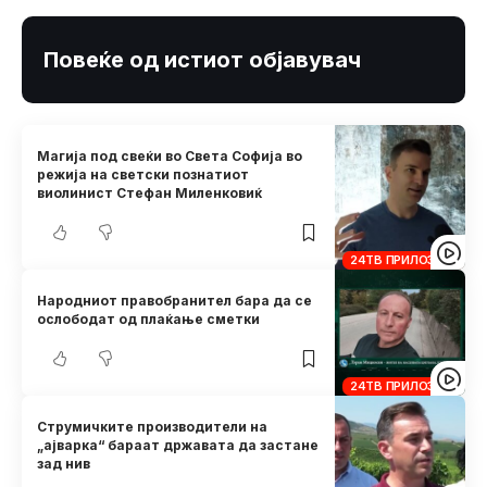
Повеќе од истиот објавувач
Магија под свеќи во Света Софија во
режија на светски познатиот
виолинист Стефан Миленковиќ
24ТВ ПРИЛОЗИ
Народниот правобранител бара да се
ослободат од плаќање сметки
24ТВ ПРИЛОЗИ
Струмичките производители на
„ајварка“ бараат државата да застане
зад нив