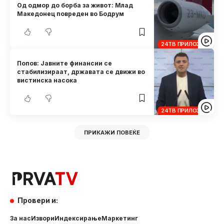
Од одмор до борба за живот: Млад
Македонец повреден во Бодрум
24ТВ ПРИЛОЗИ
Попов: Јавните финансии се
стабилизираат, државата се движи во
вистинска насока
24ТВ ПРИЛОЗИ
ПРИКАЖИ ПОВЕЌЕ
Провери и:
За нас
Извори
Индексирање
Маркетинг