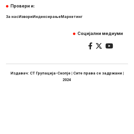
Провери и:
За нас
Извори
Индексирање
Маркетинг
Социјални медиуми
Издавач: СТ Групација-Скопје | Сите права се задржани |
2024