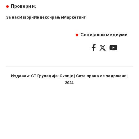
Провери и:
За нас
Извори
Индексирање
Маркетинг
Социјални медиуми
Издавач: СТ Групација-Скопје | Сите права се задржани |
2024