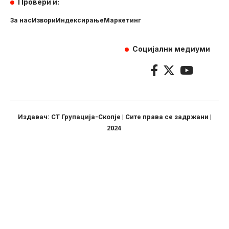
Провери и:
За нас
Извори
Индексирање
Маркетинг
Социјални медиуми
Издавач: СТ Групација-Скопје | Сите права се задржани |
2024