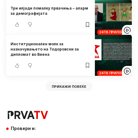
Три илјади помалку првачиња – аларм
за демографијата
24ТВ ПРИЛОЗИ
Институционален молк за
назначувањето на Тодоровски за
дипломат во Виена
24ТВ ПРИЛОЗИ
ПРИКАЖИ ПОВЕЌЕ
Провери и: