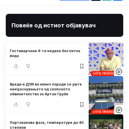
Повеќе од истиот објавувач
Гостиварчани 4-та недела без питка
вода
24ТВ ПРИЛОЗИ
Вреди и ДУИ во клинч поради се уште
неизјаснувањето од скопското
обвинителство за Артан Груби
24ТВ ПРИЛОЗИ
Портокалова фаза, температури до 40
степени