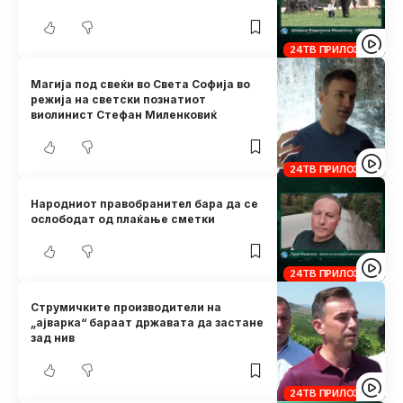
24ТВ ПРИЛОЗИ
Магија под свеќи во Света Софија во
режија на светски познатиот
виолинист Стефан Миленковиќ
24ТВ ПРИЛОЗИ
Народниот правобранител бара да се
ослободат од плаќање сметки
24ТВ ПРИЛОЗИ
Струмичките производители на
„ајварка“ бараат државата да застане
зад нив
24ТВ ПРИЛОЗИ