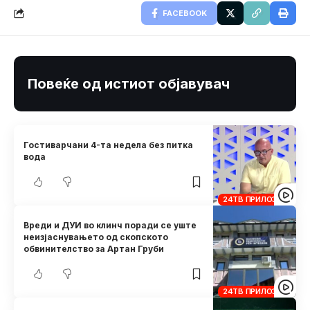
FACEBOOK
Повеќе од истиот објавувач
Гостиварчани 4-та недела без питка
вода
24ТВ ПРИЛОЗИ
Вреди и ДУИ во клинч поради се уште
неизјаснувањето од скопското
обвинителство за Артан Груби
24ТВ ПРИЛОЗИ