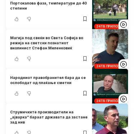
Портокалова фаза, температури до 40
степени
24ТВ ПРИЛОЗИ
Магија под свеќи во Света Софија во
режија на светски познатиот
виолинист Стефан Миленковиќ
24ТВ ПРИЛОЗИ
Народниот правобранител бара да се
ослободат од плаќање сметки
24ТВ ПРИЛОЗИ
Струмичките производители на
„ајварка“ бараат државата да застане
зад нив