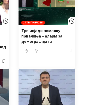
24ТВ ПРИЛОЗИ
Три илјади помалку
првачиња – аларм за
демографијата
зад