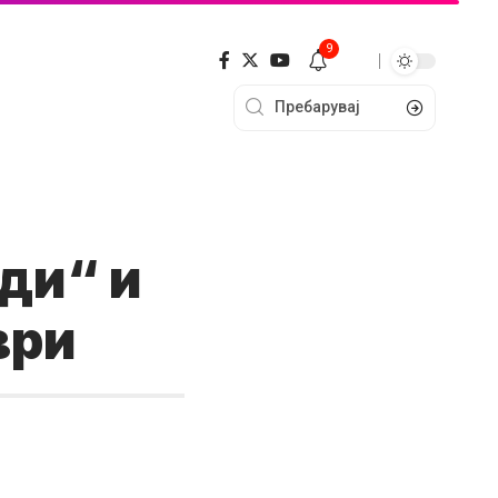
9
еди“ и
ври