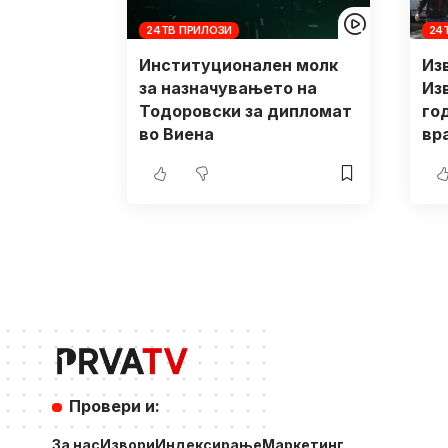
24ТВ ПРИЛОЗИ
24
Институционален молк
Изв
за назначувањето на
Из
Тодоровски за дипломат
го
во Виена
вр
Провери и:
За нас
Извори
Индексирање
Маркетинг