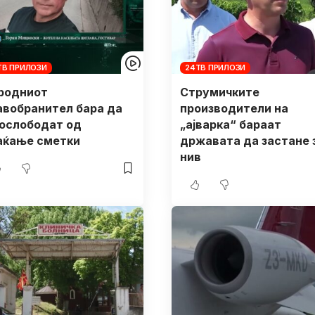
ТВ ПРИЛОЗИ
24ТВ ПРИЛОЗИ
родниот
Струмичките
авобранител бара да
производители на
 ослободат од
„ајварка“ бараат
аќање сметки
државата да застане 
нив