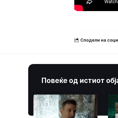
Сподели на соц
Повеќе од истиот об