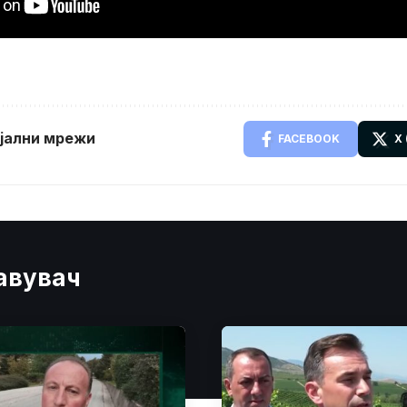
ијални мрежи
FACEBOOK
X
јавувач