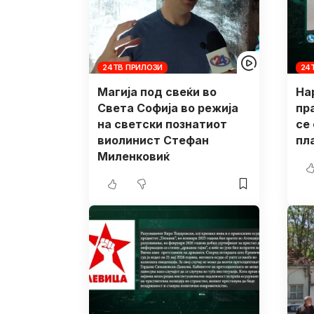
24ТВ ПРИЛОЗИ
24
Магија под свеќи во
На
Света Софија во режија
пр
на светски познатиот
се
виолинист Стефан
пл
Миленковиќ