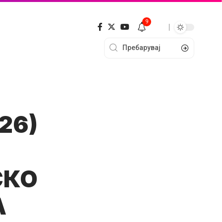
9
26)
СКО
А