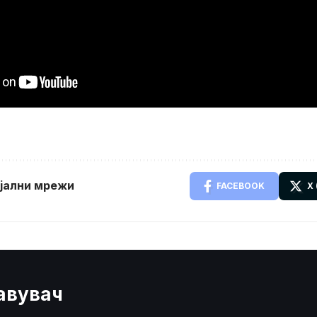
ијални мрежи
FACEBOOK
X
јавувач