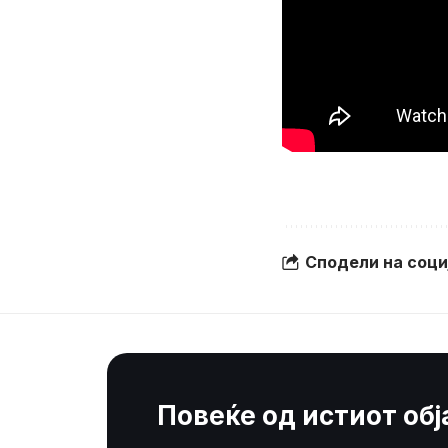
Сподели на соц
Повеќе од истиот об