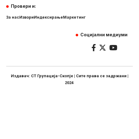
Провери и:
За нас
Извори
Индексирање
Маркетинг
Социјални медиуми
Издавач: СТ Групација-Скопје | Сите права се задржани |
2024