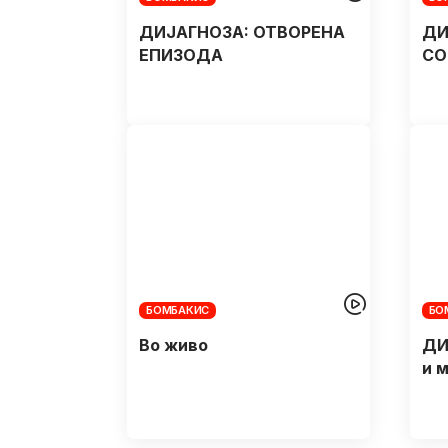
ДИЈАГНОЗA: ОТВОРЕНА
ДИ
ЕПИЗОДА
СО
БОМБАКИС
БО
Во живо
ДИ
и 