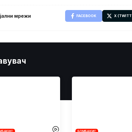
ијални мрежи
FACEBOOK
X (TWITT
јавувач
МБАКИС
БОМБАКИС