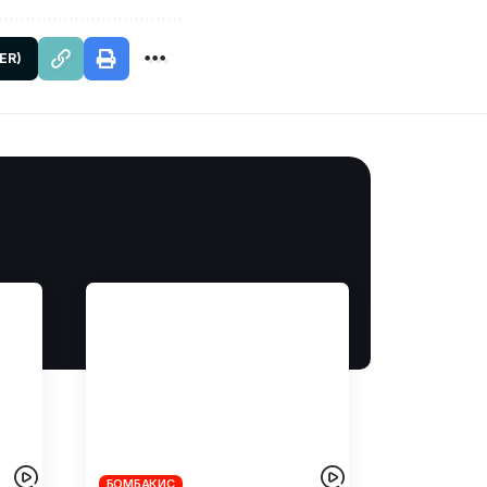
ER)
БОМБАКИС