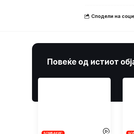
Сподели на соц
Повеќе од истиот об
БОМБАКИС
БО