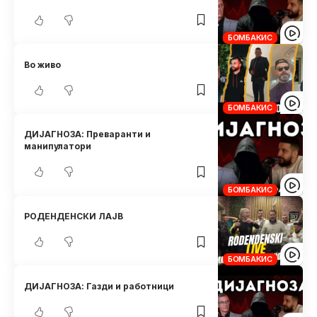
БОМБАКИС
Во живо
БОМБАКИС
ДИЈАГНОЗА: Преваранти и
манипулатори
БОМБАКИС
РОДЕНДЕНСКИ ЛАЈВ
БОМБАКИС
ДИЈАГНОЗА: Газди и работници