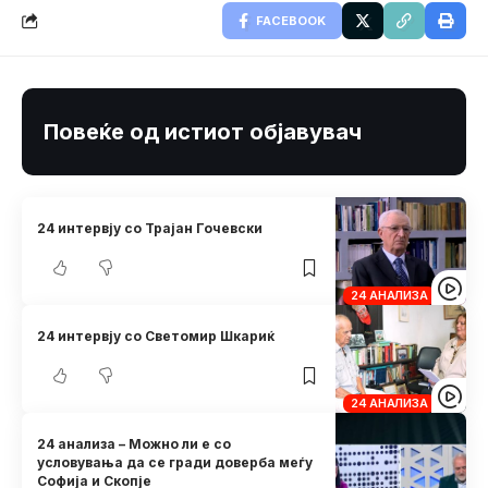
FACEBOOK
Повеќе од истиот објавувач
24 интервју со Трајан Гочевски
24 АНАЛИЗА
24 интервју со Светомир Шкариќ
24 АНАЛИЗА
24 анализа – Можно ли е со
условувања да се гради доверба меѓу
Софија и Скопје