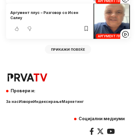
АРГУМЕНТ ПЛУС
Аргумент плус – Разговор со Исен
Салиу
АРГУМЕНТ ПЛУС
ПРИКАЖИ ПОВЕЌЕ
Провери и:
За нас
Извори
Индексирање
Маркетинг
Социјални медиуми