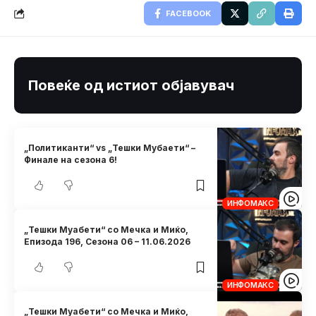
FACEBOOK
Повеќе од истиот објавувач
„Политиканти“ vs „Тешки Мубаети“ –
Финале на сезона 6!
ИНФОМАКС
„Тешки Муабети“ со Мечка и Миќо,
Eпизода 196, Сезона 06 – 11.06.2026
ИНФОМАКС
„Тешки Муабети“ со Мечка и Миќо,