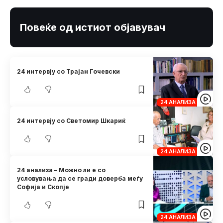
Повеќе од истиот објавувач
24 интервју со Трајан Гочевски
24 АНАЛИЗА
24 интервју со Светомир Шкариќ
24 АНАЛИЗА
24 анализа – Можно ли е со
условувања да се гради доверба меѓу
Софија и Скопје
24 АНАЛИЗА