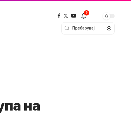
9
упа на