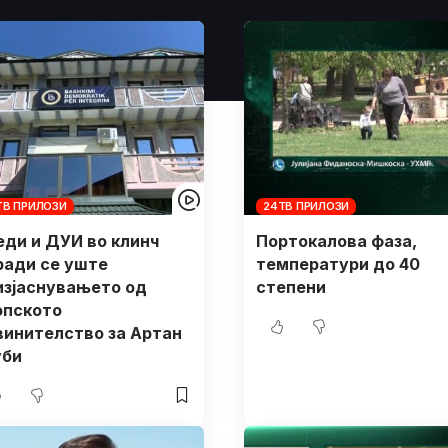
ТВ ПРИЛОЗИ
24ТВ ПРИЛОЗИ
еди и ДУИ во клинч
Портокалова фаза,
ради се уште
температури до 40
изјаснувањето од
степени
опското
винителство за Артан
уби