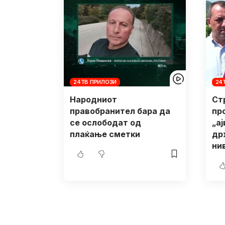
24ТВ ПРИЛОЗИ
24
Народниот
Ст
правобранител бара да
пр
се ослободат од
„а
плаќање сметки
др
ни