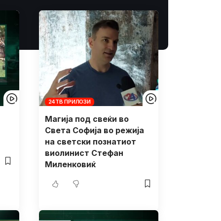
24ТВ ПРИЛОЗИ
Магија под свеќи во
Света Софија во режија
на светски познатиот
виолинист Стефан
Миленковиќ