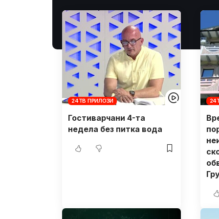
24ТВ ПРИЛОЗИ
24
Гостиварчани 4-та
Вр
недела без питка вода
по
не
ск
об
Гр