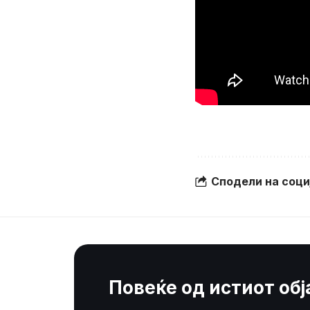
Сподели на соц
Повеќе од истиот об