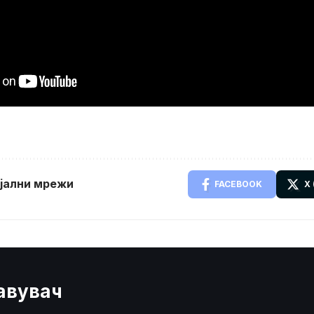
ијални мрежи
FACEBOOK
X
јавувач