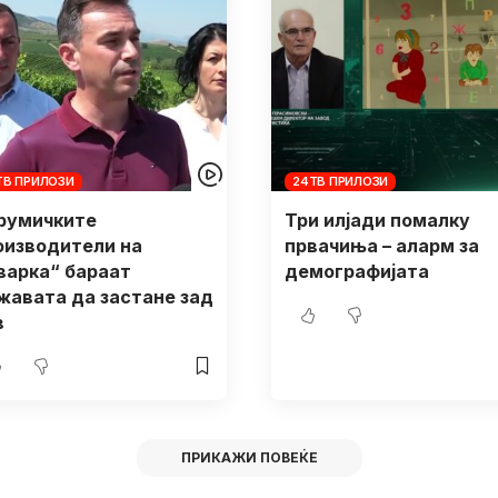
ТВ ПРИЛОЗИ
24ТВ ПРИЛОЗИ
румичките
Три илјади помалку
оизводители на
првачиња – аларм за
јварка“ бараат
демографијата
жавата да застане зад
в
ПРИКАЖИ ПОВЕЌЕ