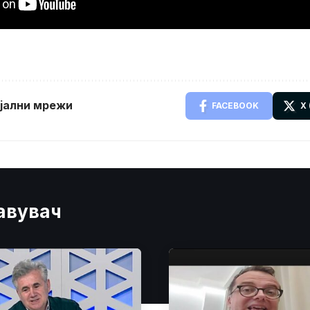
ијални мрежи
FACEBOOK
X
јавувач