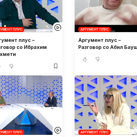
ГУМЕНТ ПЛУС
АРГУМЕНТ ПЛУС
гумент плус –
Аргумент плус –
зговор со Ибрахим
Разговор со Абил Бау
хмети
ГУМЕНТ ПЛУС
АРГУМЕНТ ПЛУС