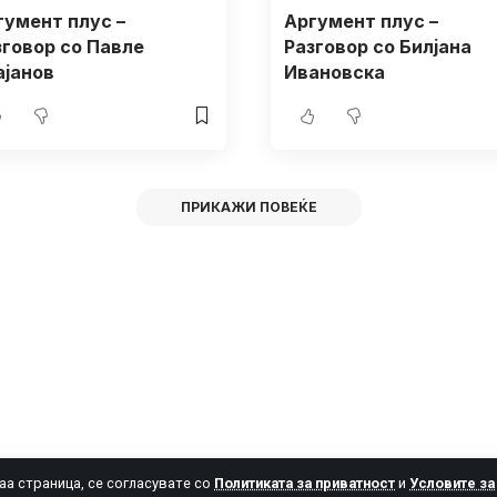
гумент плус –
Аргумент плус –
зговор со Павле
Разговор со Билјана
ајанов
Ивановска
ПРИКАЖИ ПОВЕЌЕ
аа страница, се согласувате со
Политиката за приватност
и
Условите за