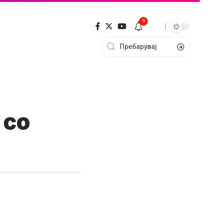
9
 со