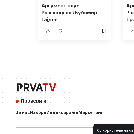
Аргумент плус –
Ар
Разговор со Љубомир
Ра
Гајдов
Тр
Провери и:
За нас
Извори
Индексирање
Маркетинг
Со користење на ов