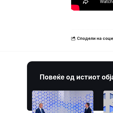
Сподели на соц
Повеќе од истиот об