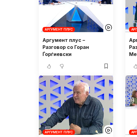
АРГУМЕНТ ПЛУС
АР
Аргумент плус –
Ар
Разговор со Горан
Ра
Ѓорѓиевски
Ме
АРГУМЕНТ ПЛУС
АР