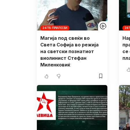
24ТВ ПРИЛОЗИ
24
Магија под свеќи во
На
Света Софија во режија
пр
на светски познатиот
се
виолинист Стефан
пл
Миленковиќ