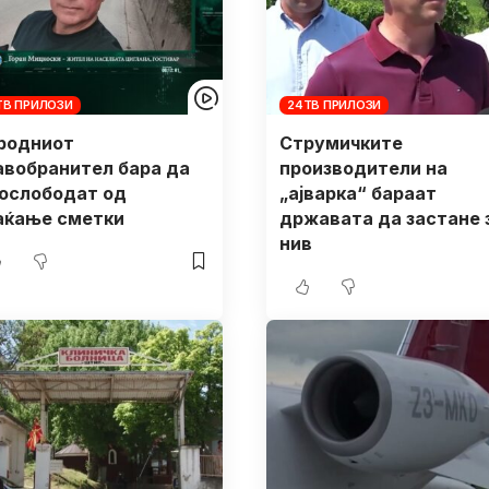
ТВ ПРИЛОЗИ
24ТВ ПРИЛОЗИ
родниот
Струмичките
авобранител бара да
производители на
 ослободат од
„ајварка“ бараат
аќање сметки
државата да застане 
нив