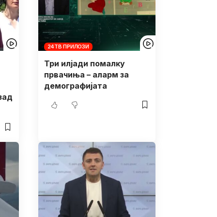
24ТВ ПРИЛОЗИ
Три илјади помалку
првачиња – аларм за
демографијата
зад