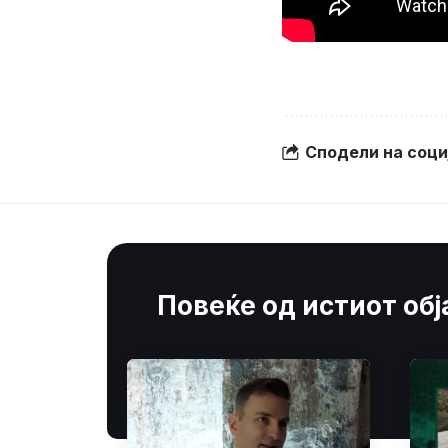
Сподели на соц
Повеќе од истиот об