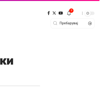
9
шки