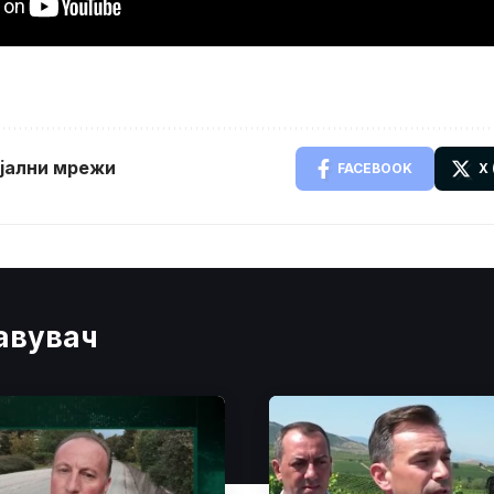
ијални мрежи
FACEBOOK
X
јавувач