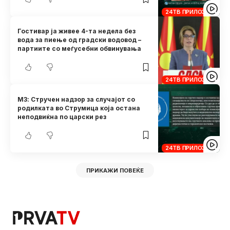
24ТВ ПРИЛОЗИ
Гостивар ја живее 4-та недела без
вода за пиење од градски водовод –
партиите со меѓусебни обвинувања
24ТВ ПРИЛОЗИ
МЗ: Стручен надзор за случајот со
родилката во Струмица која остана
неподвиќна по царски рез
24ТВ ПРИЛОЗИ
ПРИКАЖИ ПОВЕЌЕ