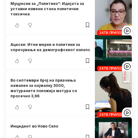
Муцунски за „Политико“: Идејата за
уставни измени стана политички
токсична
24ТВ ПРИЛОЗИ
Ацески: Итни мерки и политики за
спречување на демографскиот колапс
24ТВ ПРИЛОЗИ
Во септември број на првачиња
намален за најмалку 3000,
матураните положија матура со
просечно 3,66
24ТВ ПРИЛОЗИ
Инцидент во Ново Село