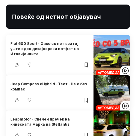
Повеќе од истиот објавувач
Fiat 600 Sport · Фиќо со пет врати,
уште еден дизајнерски потфат на
Италијанците
АУТОМЕДИА
Jeep Compass eHybrid · Тест · Не е без
компас
АУТОМЕДИА
Leapmotor · Свечен пречек нa
кинеската марка на Stellantis