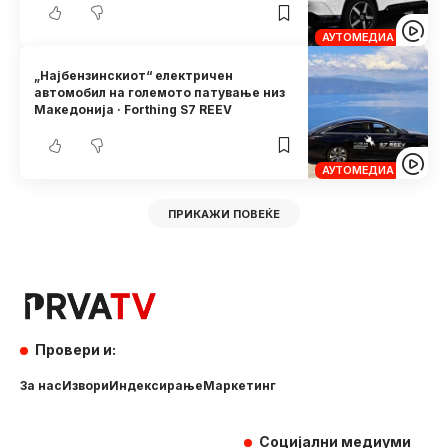
АУТОМЕДИА
„Најбензинскиот“ електричен
автомобил на големото патување низ
Македонија · Forthing S7 REEV
АУТОМЕДИА
ПРИКАЖИ ПОВЕЌЕ
Провери и:
За нас
Извори
Индексирање
Маркетинг
Социјални медиуми