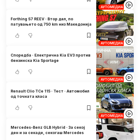
АУТОМЕДИА
Forthing S7 REEV · Втор дел, по
патувањето од 750 km низ Македонија
АУТОМЕДИА
Споредба · Електрична Kia EV3 против
бензинска Kia Sportage
АУТОМЕДИА
Renault Clio TCe 115 · Тест · Автомобил
од точната класа
АУТОМЕДИА
Mercedes-Benz GLB Hybrid · За секој
ден и за секаде, секогаш Mercedes