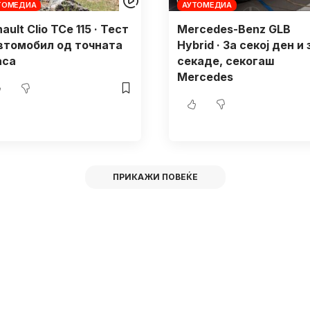
ТОМЕДИА
АУТОМЕДИА
ault Clio TCe 115 · Тест
Mercedes-Benz GLB
Автомобил од точната
Hybrid · За секој ден и 
аса
секаде, секогаш
Mercedes
ПРИКАЖИ ПОВЕЌЕ