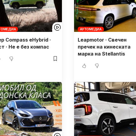
ТОМЕДИА
АУТОМЕДИА
ep Compass eHybrid ·
Leapmotor · Свечен
т · Не е без компас
пречек нa кинеската
марка на Stellantis