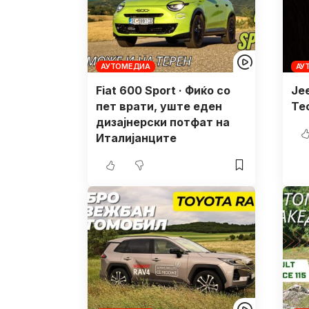
АУТОМЕДИА
АУ
Fiat 600 Sport · Фиќо со
Je
пет врати, уште еден
Тес
дизајнерски потфат на
Италијанците