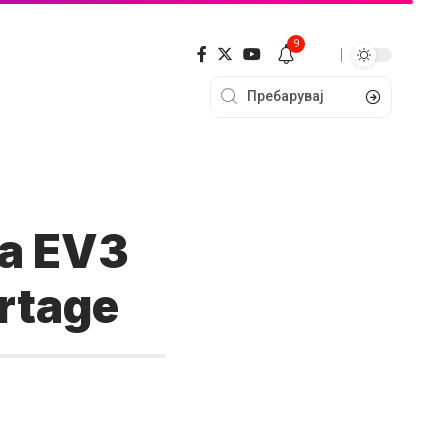
9
ia EV3
rtage