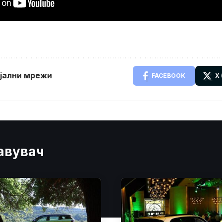
ијални мрежи
FACEBOOK
X
јавувач