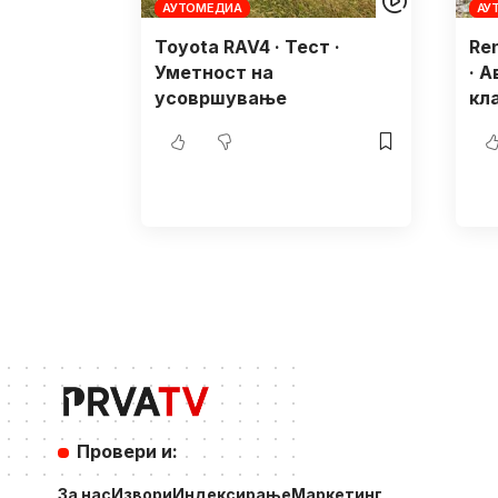
АУТОМЕДИА
АУ
Toyota RAV4 · Тест ·
Ren
Уметност на
· 
усовршување
кл
Провери и:
За нас
Извори
Индексирање
Маркетинг