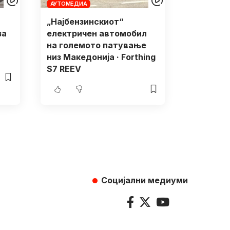
АУТОМЕДИА
„Најбензинскиот“
за
електричен автомобил
на големото патување
низ Македонија · Forthing
S7 REEV
Социјални медиуми