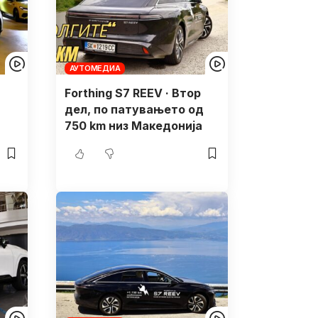
АУТОМЕДИА
Forthing S7 REEV · Втор
дел, по патувањето од
750 km низ Македонија