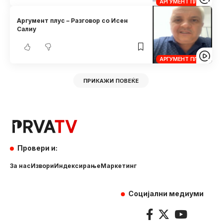
АРГУМЕНТ ПЛУС
Аргумент плус – Разговор со Исен
Салиу
АРГУМЕНТ ПЛУС
ПРИКАЖИ ПОВЕЌЕ
Провери и:
За нас
Извори
Индексирање
Маркетинг
Социјални медиуми