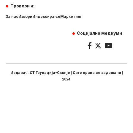
Провери и:
За нас
Извори
Индексирање
Маркетинг
Социјални медиуми
Издавач: СТ Групација-Скопје | Сите права се задржани |
2024