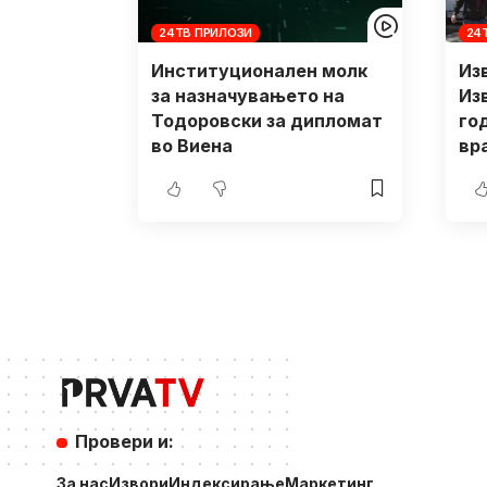
24ТВ ПРИЛОЗИ
24
Институционален молк
Изв
за назначувањето на
Из
Тодоровски за дипломат
го
во Виена
вр
Провери и:
За нас
Извори
Индексирање
Маркетинг