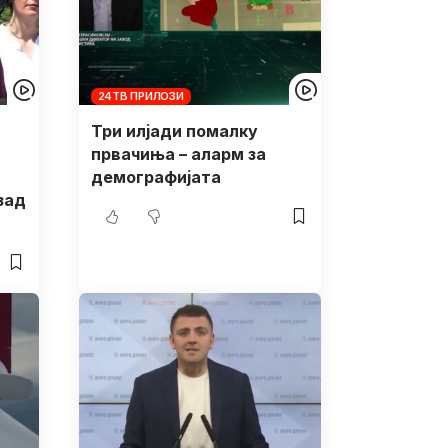
24ТВ ПРИЛОЗИ
Три илјади помалку
првачиња – аларм за
демографијата
зад