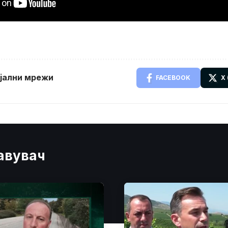
ијални мрежи
FACEBOOK
X
јавувач