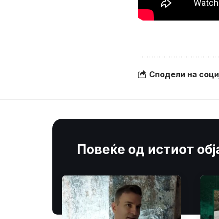
Сподели на соц
Повеќе од истиот об