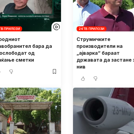
ТВ ПРИЛОЗИ
24ТВ ПРИЛОЗИ
родниот
Струмичките
авобранител бара да
производители на
 ослободат од
„ајварка“ бараат
аќање сметки
државата да застане 
нив