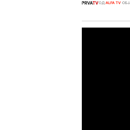
ОД:
ALFA TV
ОБЈ