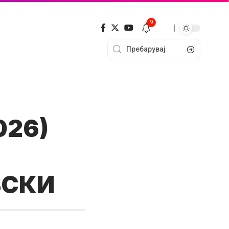
9
026)
ВСКИ