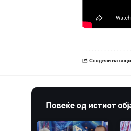
Сподели на соц
Повеќе од истиот об