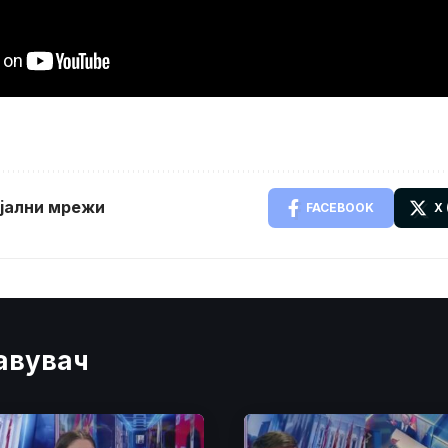
ијални мрежи
FACEBOOK
X
јавувач