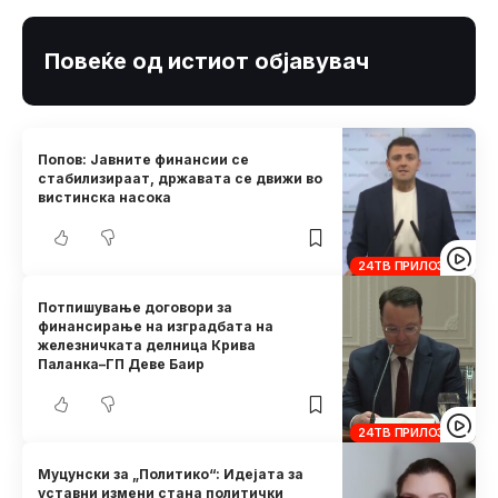
Повеќе од истиот објавувач
Попов: Јавните финансии се
стабилизираат, државата се движи во
вистинска насока
24ТВ ПРИЛОЗИ
Потпишување договори за
финансирање на изградбата на
железничката делница Крива
Паланка–ГП Деве Баир
24ТВ ПРИЛОЗИ
Муцунски за „Политико“: Идејата за
уставни измени стана политички