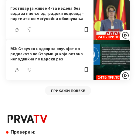
Гостивар ја живее 4-та недела без
вода за пиење од градски водовод –
партиите со меѓусебни обвинувања
24ТВ ПРИЛОЗИ
МЗ: Стручен надзор за случајот со
родилката во Струмица која остана
неподвиќна по царски рез
24ТВ ПРИЛОЗИ
ПРИКАЖИ ПОВЕЌЕ
Провери и: