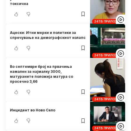
токсична
24ТВ ПРИЛОЗИ
Ацески: Итни мерки и политики за
спречување на демографскиот колапс
24ТВ ПРИЛОЗИ
Во септември број на првачиња
намален за најмалку 3000,
матураните положија матура со
просечно 3,66
24ТВ ПРИЛОЗИ
Инцидент во Ново Село
24ТВ ПРИЛОЗИ