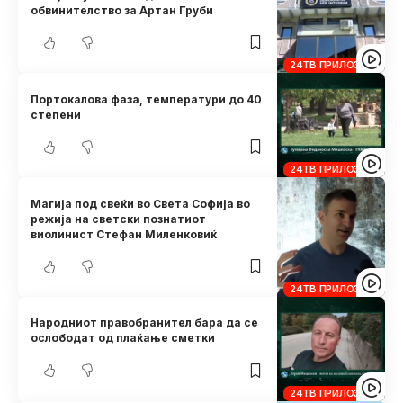
обвинителство за Артан Груби
24ТВ ПРИЛОЗИ
Портокалова фаза, температури до 40
степени
24ТВ ПРИЛОЗИ
Магија под свеќи во Света Софија во
режија на светски познатиот
виолинист Стефан Миленковиќ
24ТВ ПРИЛОЗИ
Народниот правобранител бара да се
ослободат од плаќање сметки
24ТВ ПРИЛОЗИ