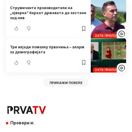
Струмичките производители на
„ајварка“ бараат државата да застане
зад нив
24ТВ ПРИЛОЗИ
Три илјади помалку првачиња – аларм
за демографијата
24ТВ ПРИЛОЗИ
ПРИКАЖИ ПОВЕЌЕ
Провери и: