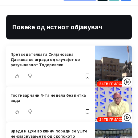
Повеќе од истиот објавувач
Претседателката Силјановска
Давкова се огради од случајот со
разузнавачот Тодоровски
24ТВ ПРИЛОЗИ
Гостиварчани 4-та недела без питка
вода
24ТВ ПРИЛОЗИ
Вреди и ДУИ во клинч поради се уште
неизјаснувањето од скопското