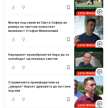
24ТВ ПРИЛОЗИ
Магија под свеќи во Света Софија во
режија на светски познатиот
виолинист Стефан Миленковиќ
24ТВ ПРИЛОЗИ
Народниот правобранител бара да се
ослободат од плаќање сметки
24ТВ ПРИЛОЗИ
Струмичките производители на
„ајварка“ бараат државата да застане
зад нив
24ТВ ПРИЛОЗИ