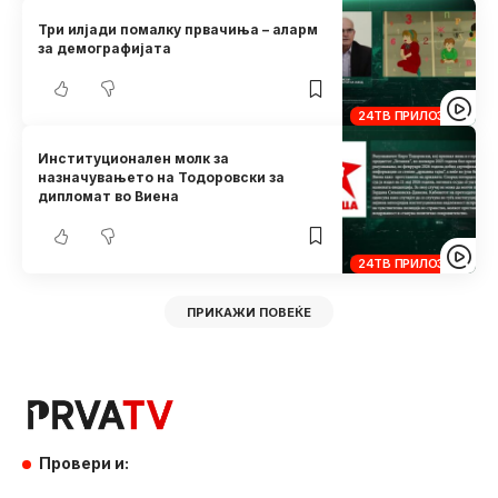
Три илјади помалку првачиња – аларм
за демографијата
24ТВ ПРИЛОЗИ
Институционален молк за
назначувањето на Тодоровски за
дипломат во Виена
24ТВ ПРИЛОЗИ
ПРИКАЖИ ПОВЕЌЕ
Провери и: