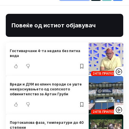
Повеќе од истиот објавувач
Гостиварчани 4-та недела без питка
вода
24ТВ ПРИЛОЗИ
Вреди и ДУИ во клинч поради се уште
неизјаснувањето од скопското
обвинителство за Артан Груби
24ТВ ПРИЛОЗИ
Портокалова фаза, температури до 40
степени