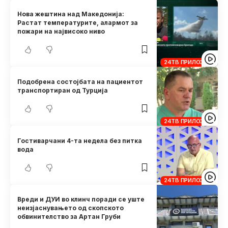
Нова жештина над Македонија:
Растат температурите, алармот за
пожари на највисоко ниво
24ТВ ПРИЛОЗИ
Подобрена состојбата на пациентот
транспортиран од Турција
24ТВ ПРИЛОЗИ
Гостиварчани 4-та недела без питка
вода
24ТВ ПРИЛОЗИ
Вреди и ДУИ во клинч поради се уште
неизјаснувањето од скопското
обвинителство за Артан Груби