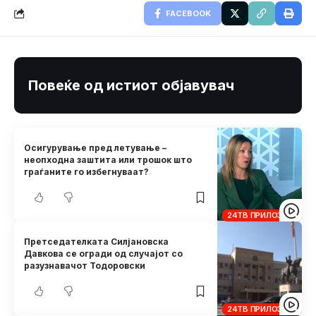
FACEBOOK
Повеќе од истиот објавувач
Осигурување пред летување –
неопходна заштита или трошок што
граѓаните го избегнуваат?
24ТВ ПРИЛОЗИ
Претседателката Силјановска
Давкова се огради од случајот со
разузнавачот Тодоровски
24ТВ ПРИЛОЗИ