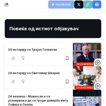
FACEBOOK
Повеќе од истиот објавувач
24 интервју со Трајан Гочевски
24 АНАЛИЗА
24 интервју со Светомир Шкариќ
24 АНАЛИЗА
24 анализа – Можно ли е со
условувања да се гради доверба меѓу
Софија и Скопје