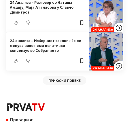
24 Анализа – Разговор со Наташа
Амдију, Маја Атанасова у Славчо
Димитров
24 АНАЛИЗА
24 анализа – Изборниот законик ќе се
менува иако нема политички
консензус во Собранието
24 АНАЛИЗА
ПРИКАЖИ ПОВЕЌЕ
Провери и: