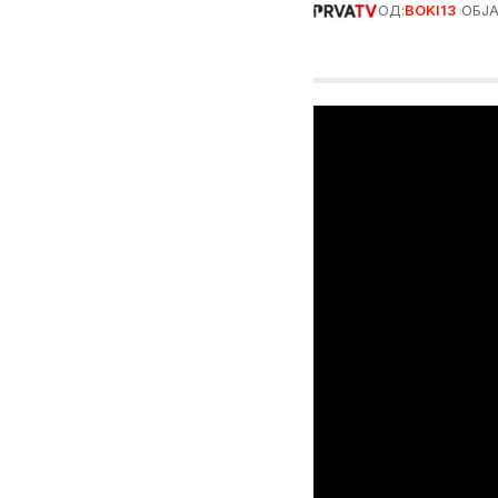
ОД:
BOKI13
ОБЈА