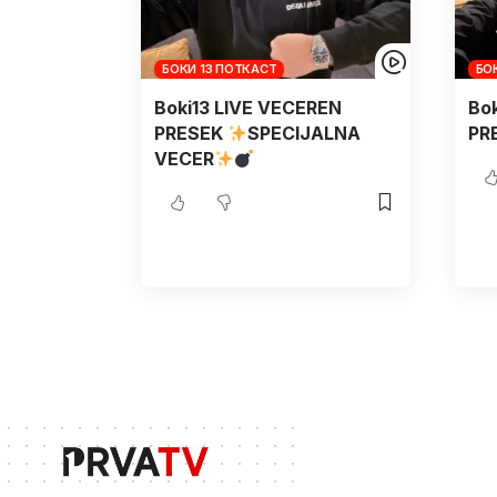
БОКИ 13 ПОТКАСТ
БО
Boki13 LIVE VECEREN
Bo
PRESEK
SPECIJALNA
PR
VECER