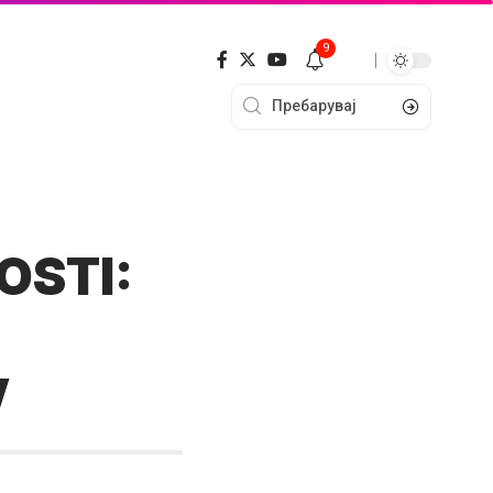
9
OSTI:
V