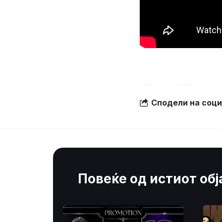
Сподели на соц
Повеќе од истиот об