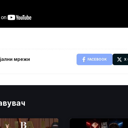
ијални мрежи
FACEBOOK
X
јавувач