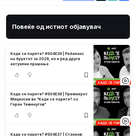
Повеќе од истиот објавувач
Каде се парите? #S04E39 | Ребаланс
на буџетот за 2026, но и ред други
актуелни прашања
КАДЕ СЕ ПАРИТЕ?
Каде се парите? #S04E38 | Премиерот
Мицкоски во “Каде се парите? со
Горан Теменугов”
КАДЕ СЕ ПАРИТЕ?
Каде се парите? #S04E37 | Станков: