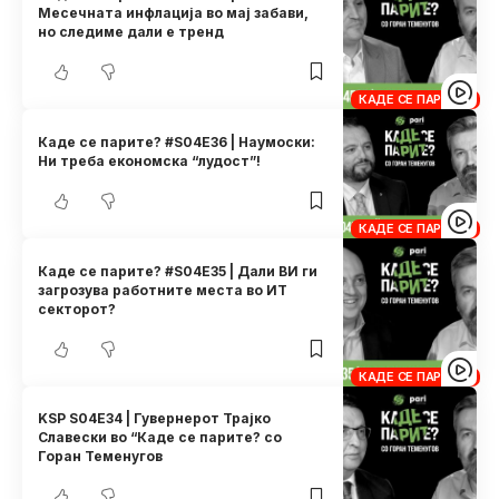
Месечната инфлација во мај забави,
но следиме дали е тренд
КАДЕ СЕ ПАРИТЕ?
Каде се парите? #S04E36 | Наумоски:
Ни треба економска “лудост”!
КАДЕ СЕ ПАРИТЕ?
Каде се парите? #S04E35 | Дали ВИ ги
загрозува работните места во ИТ
секторот?
КАДЕ СЕ ПАРИТЕ?
KSP S04E34 | Гувернерот Трајко
Славески во “Каде се парите? со
Горан Теменугов