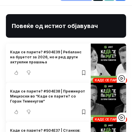
Повеќе од истиот објавувач
Каде се парите? #S04E39 | Ребаланс
на буџетот за 2026, но и ред други
актуелни прашања
КАДЕ СЕ ПАРИТЕ?
Каде се парите? #S04E38 | Премиерот
Мицкоски во “Каде се парите? со
Горан Теменугов”
КАДЕ СЕ ПАРИТЕ?
Каде се парите? #S04E37 | Станков: