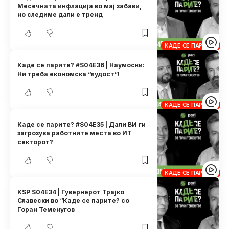
Месечната инфлација во мај забави,
но следиме дали е тренд
КАДЕ СЕ ПАРИТЕ?
Каде се парите? #S04E36 | Наумоски:
Ни треба економска “лудост”!
КАДЕ СЕ ПАРИТЕ?
Каде се парите? #S04E35 | Дали ВИ ги
загрозува работните места во ИТ
секторот?
КАДЕ СЕ ПАРИТЕ?
KSP S04E34 | Гувернерот Трајко
Славески во “Каде се парите? со
Горан Теменугов