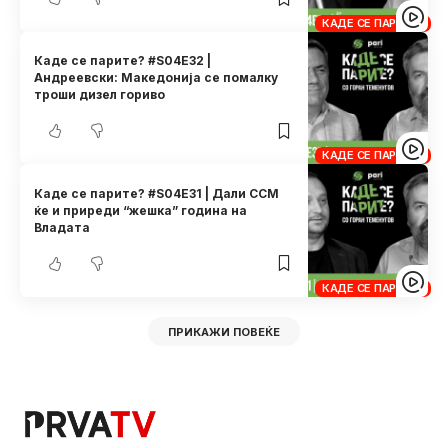
КАДЕ СЕ ПАРИТЕ?
Каде се парите? #S04E32 |
Андреевски: Македонија се помалку
троши дизел гориво
КАДЕ СЕ ПАРИТЕ?
Каде се парите? #S04E31 | Дали ССМ
ќе и приреди “жешка” година на
Владата
КАДЕ СЕ ПАРИТЕ?
ПРИКАЖИ ПОВЕЌЕ